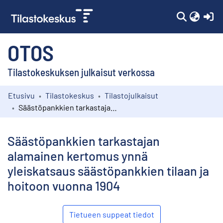
(c
OTOS
Tilastokeskuksen julkaisut verkossa
Etusivu
Tilastokeskus
Tilastojulkaisut
Kokoelmat
Säästöpankkien tarkastajan alamainen kertomus ynnä yleiskatsaus säästöpankkien tilaan ja hoitoon vuonna 1904
Selaa
Säästöpankkien tarkastajan
alamainen kertomus ynnä
yleiskatsaus säästöpankkien tilaan ja
hoitoon vuonna 1904
Tietueen suppeat tiedot