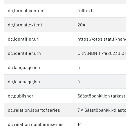
dc.format.content
fulltext
dc.format.extent
204
dc.identifier.uri
https://otos.stat.fi/hand
dc.identifier.urn
URN:NBN:fi-fe202301311
dc.language.iso
fi
dc.language.iso
fr
dc.publisher
Säästöpankkien tarkastaj
dc.relation.ispartofseries
7 A Säästöpankki-tilasto
dc.relation.numberinseries
14