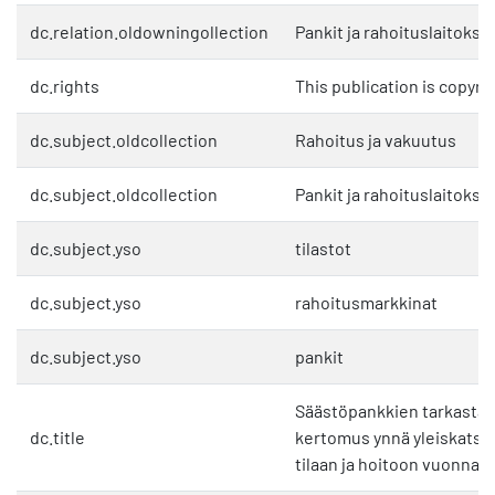
dc.relation.oldowningollection
Pankit ja rahoituslaitokse
dc.rights
This publication is copyri
dc.subject.oldcollection
Rahoitus ja vakuutus
dc.subject.oldcollection
Pankit ja rahoituslaitokse
dc.subject.yso
tilastot
dc.subject.yso
rahoitusmarkkinat
dc.subject.yso
pankit
Säästöpankkien tarkastaj
dc.title
kertomus ynnä yleiskatsa
tilaan ja hoitoon vuonna 