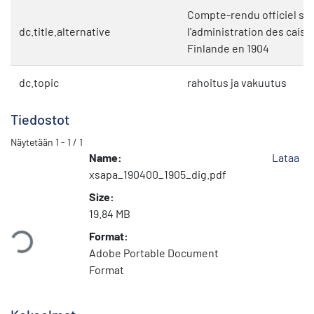
Compte-rendu officiel sur 
dc.title.alternative
l'administration des cais
Finlande en 1904
dc.topic
rahoitus ja vakuutus
Tiedostot
Näytetään
1 - 1 / 1
Name:
Lataa
xsapa_190400_1905_dig.pdf
Size:
dataan...
19.84 MB
Format:
Adobe Portable Document
Format