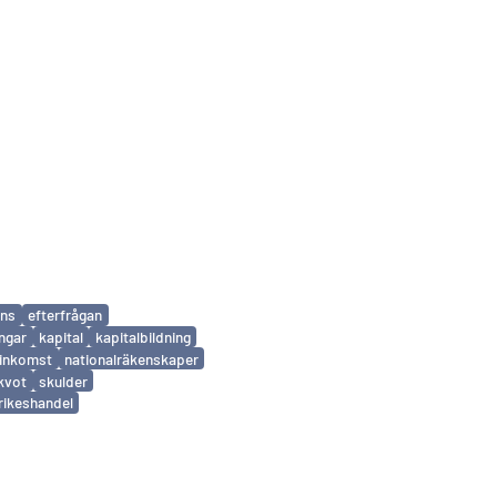
ans
efterfrågan
ingar
kapital
kapitalbildning
linkomst
nationalräkenskaper
kvot
skulder
rikeshandel