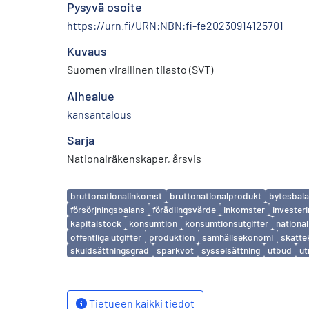
Pysyvä osoite
https://urn.fi/URN:NBN:fi-fe20230914125701
Kuvaus
Suomen virallinen tilasto (SVT)
Aihealue
kansantalous
Sarja
Nationalräkenskaper, årsvis
Avainsanat
bruttonationalinkomst
bruttonationalprodukt
bytesbal
försörjningsbalans
förädlingsvärde
inkomster
invester
kapitalstock
konsumtion
konsumtionsutgifter
nationa
offentliga utgifter
produktion
samhällsekonomi
skatte
skuldsättningsgrad
sparkvot
sysselsättning
utbud
ut
Tietueen kaikki tiedot