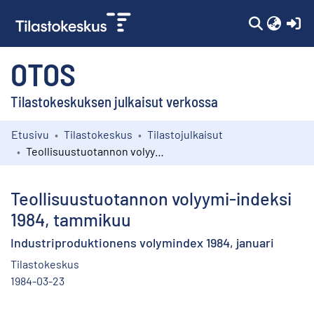
(c
OTOS
Tilastokeskuksen julkaisut verkossa
Etusivu
Tilastokeskus
Tilastojulkaisut
Kokoelmat
Teollisuustuotannon volyymi-indeksi 1984, tammikuu
Selaa
Teollisuustuotannon volyymi-indeksi
1984, tammikuu
Industriproduktionens volymindex 1984, januari
Tilastokeskus
1984-03-23