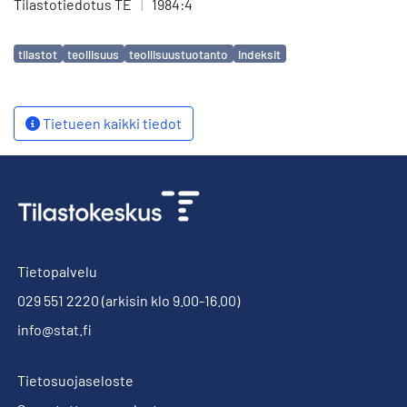
Tilastotiedotus TE
|
1984:4
Avainsanat
tilastot
teollisuus
teollisuustuotanto
indeksit
Tietueen kaikki tiedot
Tietopalvelu
029 551 2220
(arkisin klo 9.00-16.00)
info@stat.fi
Tietosuojaseloste