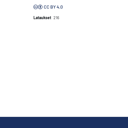
CC BY 4.0
Lataukset
216