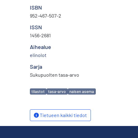
ISBN
952-467-507-2
ISSN
1456-2681
Aihealue
elinolot
Sarja
Sukupuolten tasa-arvo
Avainsanat
tilastot
tasa-arvo
naisen asema
Tietueen kaikki tiedot