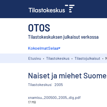
OTOS
Tilastokeskuksen julkaisut verkossa
Kokoelmat
Selaa
Etusivu
Tilastokeskus
Tilastojulkaisut
Naiset ja miehet Suom
Tilastokeskus
2005
xnamisu_200500_2005_dig.pdf
17 MB