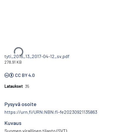
Ladataan...
tyti_2016_13_2017-04-12_sv.pdf
278.91 KB
CC BY 4.0
Lataukset
35
Pysyvä osoite
https://urn.fi/URN:NBN:fi-fe20230921135863
Kuvaus
Suomen virallinen tilasto (SVT)