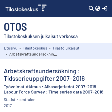
(c
OTOS
Tilastokeskuksen julkaisut verkossa
Etusivu
Tilastokeskus
Tilastojulkaisut
Kokoelmat
Arbetskraftsundersökning : Tidsserieuppgifter 2007–2016
Selaa
Arbetskraftsundersökning :
Tidsserieuppgifter 2007–2016
Työvoimatutkimus : Aikasarjatiedot 2007–2016
Labour Force Survey : Time series data 2007–2016
Statistikcentralen
2017