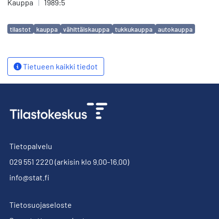
Kauppa
|
1989:5
Avainsanat
tilastot
kauppa
vähittäiskauppa
tukkukauppa
autokauppa
Tietueen kaikki tiedot
Tietopalvelu
029 551 2220
(arkisin klo 9.00-16.00)
info@stat.fi
Tietosuojaseloste