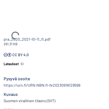
Ladataan...
pra_2020_2021-10-11_fi.pdf
261.31 KB
CC BY 4.0
Lataukset
51
Pysyvä osoite
https://urn.fi/URN:NBN:fi-fe20230918129599
Kuvaus
Suomen virallinen tilasto (SVT)