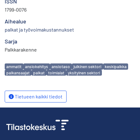
ISSN
1799-0076
Aihealue
palkat ja työvoimakustannukset
Sarja
Palkkarakenne
Avainsanat
ammatit
ansiokehitys
ansiotaso
julkinen sektori
keskipalkka
palkansaajat
palkat
toimialat
yksityinen sektori
Tietueen kaikki tiedot