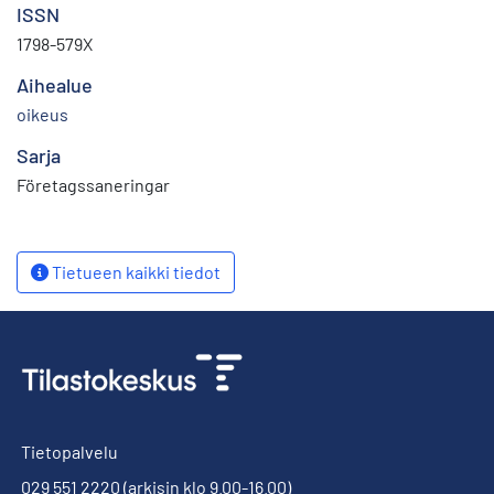
ISSN
1798-579X
Aihealue
oikeus
Sarja
Företagssaneringar
Tietueen kaikki tiedot
Tietopalvelu
029 551 2220
(arkisin klo 9.00-16.00)