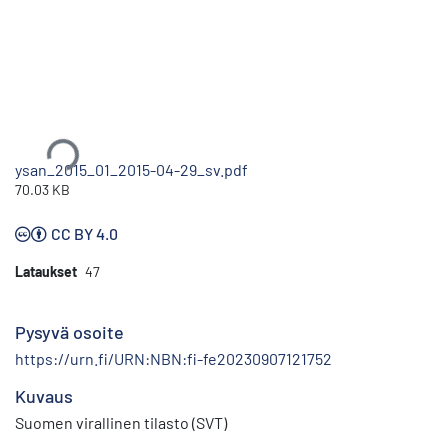
Ladataan...
ysan_2015_01_2015-04-29_sv.pdf
70.03 KB
CC BY 4.0
Lataukset
47
Pysyvä osoite
https://urn.fi/URN:NBN:fi-fe20230907121752
Kuvaus
Suomen virallinen tilasto (SVT)