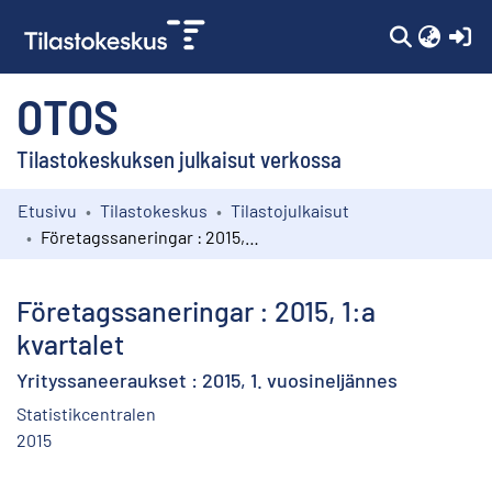
(c
OTOS
Tilastokeskuksen julkaisut verkossa
Etusivu
Tilastokeskus
Tilastojulkaisut
Kokoelmat
Företagssaneringar : 2015, 1:a kvartalet
Selaa
Företagssaneringar : 2015, 1:a
kvartalet
Yrityssaneeraukset : 2015, 1. vuosineljännes
Statistikcentralen
2015