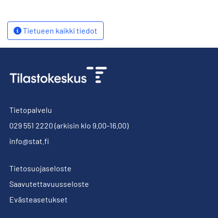
Tietueen kaikki tiedot
Tietopalvelu
029 551 2220
(arkisin klo 9.00-16.00)
info@stat.fi
Tietosuojaseloste
Saavutettavuusseloste
Evästeasetukset