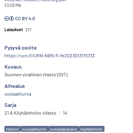
23.03 MB
CC BY 4.0
Lataukset
221
Pysyvä osoite
https://urn.fi/URN:NBN:fi-fe2023013115733
Kuvaus
Suomen virallinen tilasto (SVT)
Aihealue
sosiaaliturva
Sarja
21 A Köyhäinhoito-tilasto
|
14
Avainsanat
tilastot
sosiaalihuolto
sosiaalipalvelut
köyhäinhoito