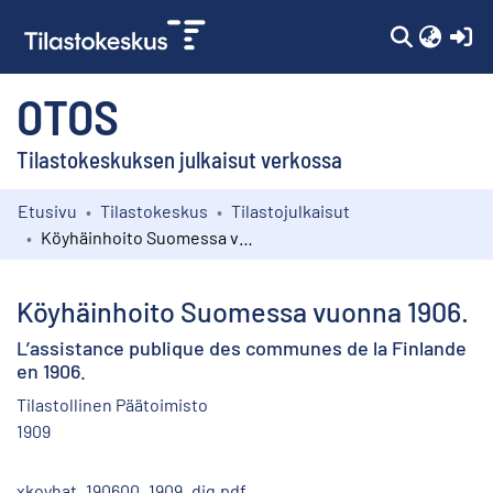
(c
OTOS
Tilastokeskuksen julkaisut verkossa
Etusivu
Tilastokeskus
Tilastojulkaisut
Kokoelmat
Köyhäinhoito Suomessa vuonna 1906.
Selaa
Köyhäinhoito Suomessa vuonna 1906.
L’assistance publique des communes de la Finlande
en 1906.
Tilastollinen Päätoimisto
1909
xkoyhat_190600_1909_dig.pdf