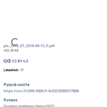
Ladataan...
plv_2019_07_2019-09-13_fi.pdf
402.36 KB
CC BY 4.0
Lataukset
37
Pysyvä osoite
https://urn.fi/URN:NBN:fi-fe20230905117868
Kuvaus
Suomen virallinen tilasto (SVT)