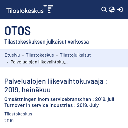
(c
OTOS
Tilastokeskuksen julkaisut verkossa
Etusivu
Tilastokeskus
Tilastojulkaisut
Kokoelmat
Palvelualojen liikevaihtokuvaaja : 2019, heinäkuu
Selaa
Palvelualojen liikevaihtokuvaaja :
2019, heinäkuu
Omsättningen inom servicebranschen : 2019, juli
Turnover in service industries : 2019, July
Tilastokeskus
2019