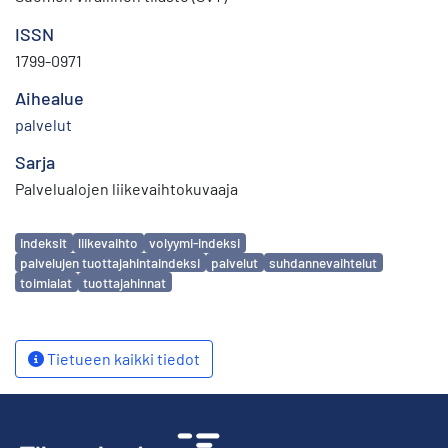
ISSN
1799-0971
Aihealue
palvelut
Sarja
Palvelualojen liikevaihtokuvaaja
Avainsanat
indeksit
liikevaihto
volyymi-indeksi
palvelujen tuottajahintaindeksi
palvelut
suhdannevaihtelut
toimialat
tuottajahinnat
Tietueen kaikki tiedot