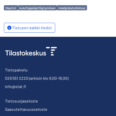
Avainsanat
tilastot
kuluttajakäyttäytyminen
mielipidetutkimus
Tietueen kaikki tiedot
Tietopalvelu
029 551 2220
(arkisin klo 9.00-16.00)
info@stat.fi
Tietosuojaseloste
Saavutettavuusseloste