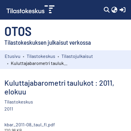
(c
OTOS
Tilastokeskuksen julkaisut verkossa
Etusivu
Tilastokeskus
Tilastojulkaisut
Kokoelmat
Kuluttajabarometri taulukot : 2011, elokuu
Selaa
Kuluttajabarometri taulukot : 2011,
elokuu
Tilastokeskus
2011
kbar_2011-08_taul_fi.pdf
120.96 KB