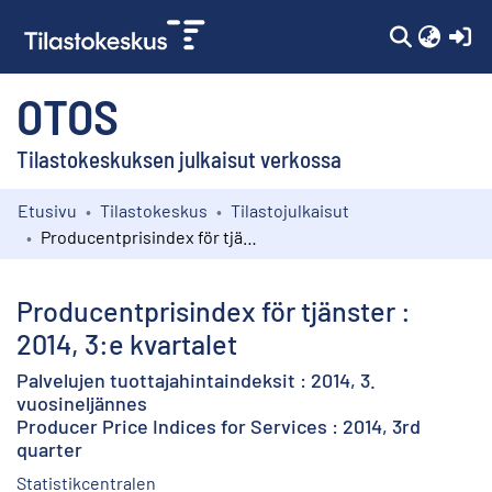
(c
OTOS
Tilastokeskuksen julkaisut verkossa
Etusivu
Tilastokeskus
Tilastojulkaisut
Kokoelmat
Producentprisindex för tjänster : 2014, 3:e kvartalet
Selaa
Producentprisindex för tjänster :
2014, 3:e kvartalet
Palvelujen tuottajahintaindeksit : 2014, 3.
vuosineljännes
Producer Price Indices for Services : 2014, 3rd
quarter
Statistikcentralen