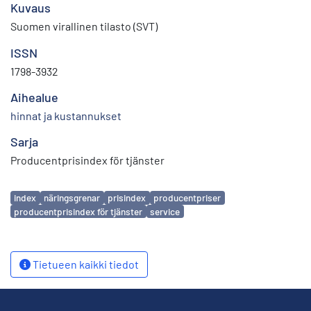
Kuvaus
Suomen virallinen tilasto (SVT)
ISSN
1798-3932
Aihealue
hinnat ja kustannukset
Sarja
Producentprisindex för tjänster
Avainsanat
index
näringsgrenar
prisindex
producentpriser
producentprisindex för tjänster
service
Tietueen kaikki tiedot