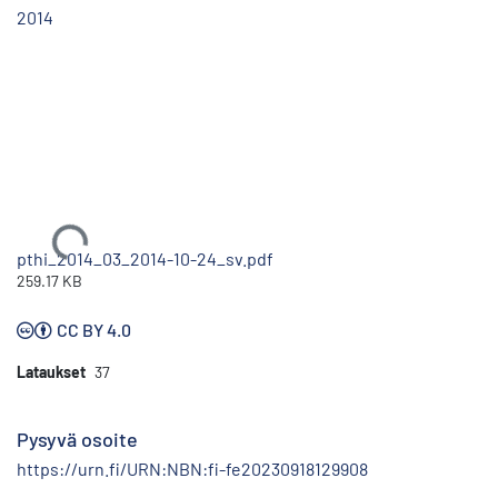
2014
Ladataan...
pthi_2014_03_2014-10-24_sv.pdf
259.17 KB
CC BY 4.0
Lataukset
37
Pysyvä osoite
https://urn.fi/URN:NBN:fi-fe20230918129908