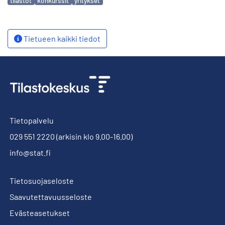
tilastot
konkurssit
yritykset
Tietueen kaikki tiedot
Tietopalvelu
029 551 2220
(arkisin klo 9.00-16.00)
info@stat.fi
Tietosuojaseloste
Saavutettavuusseloste
Evästeasetukset