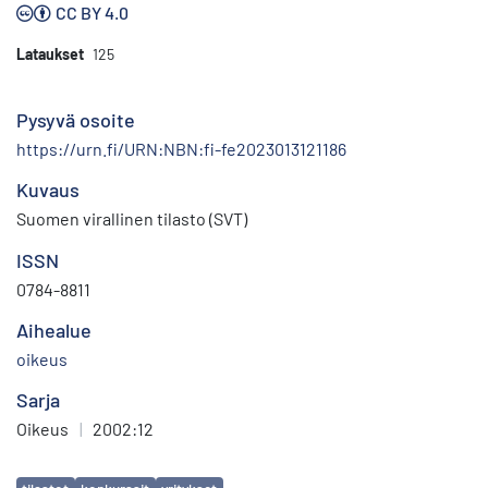
CC BY 4.0
Lataukset
125
Pysyvä osoite
https://urn.fi/URN:NBN:fi-fe2023013121186
Kuvaus
Suomen virallinen tilasto (SVT)
ISSN
0784-8811
Aihealue
oikeus
Sarja
Oikeus
|
2002:12
Avainsanat