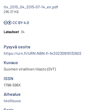
tlv_2015_04_2015-07-14_en.pdf
295.37 KB
CC BY 4.0
Lataukset
34
Pysyvä osoite
https://urn.fi/URN:NBN:fi-fe20230919132602
Kuvaus
Suomen virallinen tilasto (SVT)
ISSN
1798-596X
Aihealue
teollisuus
Sarja