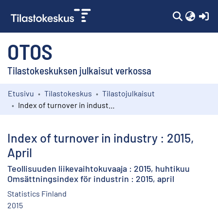
(c
OTOS
Tilastokeskuksen julkaisut verkossa
Etusivu
Tilastokeskus
Tilastojulkaisut
Kokoelmat
Index of turnover in industry : 2015, April
Selaa
Index of turnover in industry : 2015,
April
Teollisuuden liikevaihtokuvaaja : 2015, huhtikuu
Omsättningsindex för industrin : 2015, april
Statistics Finland
2015