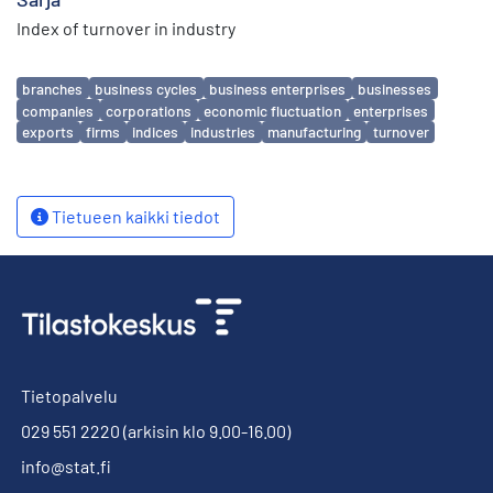
Index of turnover in industry
Avainsanat
branches
business cycles
business enterprises
businesses
companies
corporations
economic fluctuation
enterprises
exports
firms
indices
industries
manufacturing
turnover
Tietueen kaikki tiedot
Tietopalvelu
029 551 2220
(arkisin klo 9.00-16.00)
info@stat.fi