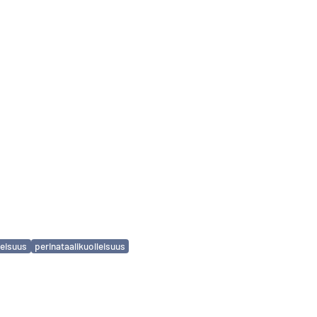
leisuus
perinataalikuolleisuus