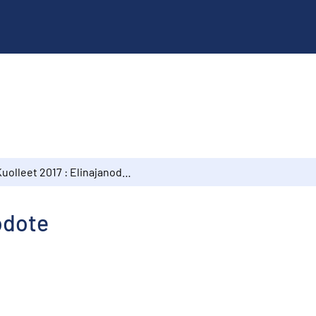
Kuolleet 2017 : Elinajanodote
nodote