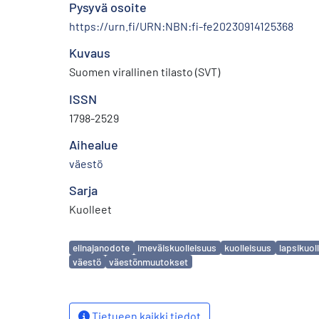
Pysyvä osoite
https://urn.fi/URN:NBN:fi-fe20230914125368
Kuvaus
Suomen virallinen tilasto (SVT)
ISSN
1798-2529
Aihealue
väestö
Sarja
Kuolleet
Avainsanat
elinajanodote
imeväiskuolleisuus
kuolleisuus
lapsikuol
väestö
väestönmuutokset
Tietueen kaikki tiedot