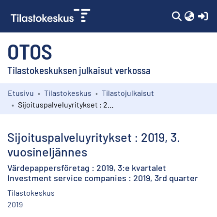
(c
OTOS
Tilastokeskuksen julkaisut verkossa
Etusivu
Tilastokeskus
Tilastojulkaisut
Kokoelmat
Sijoituspalveluyritykset : 2019, 3. vuosineljännes
Selaa
Sijoituspalveluyritykset : 2019, 3.
vuosineljännes
Värdepappersföretag : 2019, 3:e kvartalet
Investment service companies : 2019, 3rd quarter
Tilastokeskus
2019