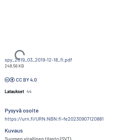
Ladataan...
spy_2019_03_2019-12-18_fi.pdf
248.56 KB
CC BY 4.0
Lataukset
44
Pysyvä osoite
https://urn.fi/URN:NBN:fi-fe20230907120881
Kuvaus
Suomen virallinen tilasto (SVT)