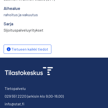
Aihealue
rahoitus ja vakuutus
Sarja
Sijoituspalveluyritykset
Tietueen kaikki tiedot
Tietopalvelu
029 551 2220
(arkisin klo 9.00-16.00)
info@stat.fi