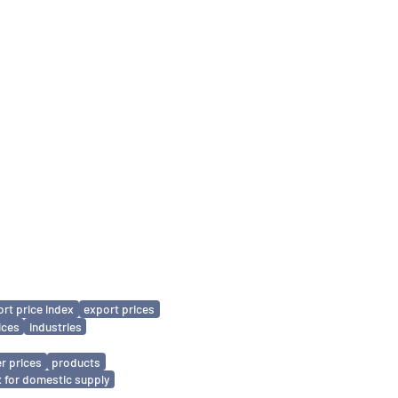
rt price index
export prices
ices
industries
r prices
products
x for domestic supply