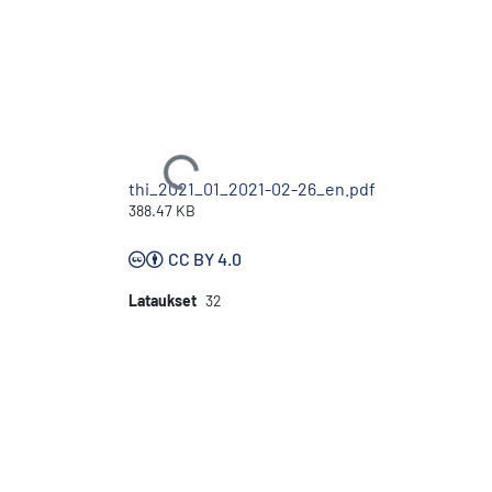
Ladataan...
thi_2021_01_2021-02-26_en.pdf
388.47 KB
CC BY 4.0
Lataukset
32