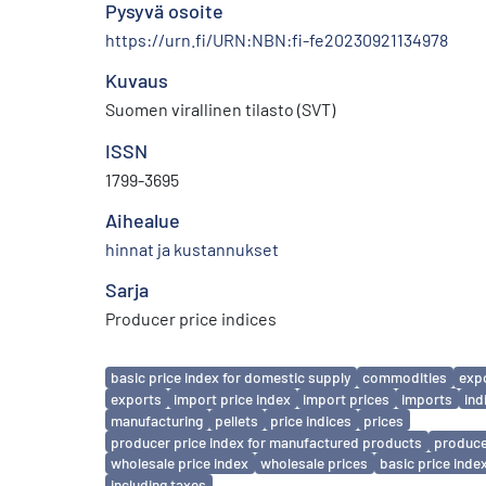
Pysyvä osoite
https://urn.fi/URN:NBN:fi-fe20230921134978
Kuvaus
Suomen virallinen tilasto (SVT)
ISSN
1799-3695
Aihealue
hinnat ja kustannukset
Sarja
Producer price indices
Avainsanat
basic price index for domestic supply
commodities
expo
exports
import price index
import prices
imports
ind
manufacturing
pellets
price indices
prices
producer price index for manufactured products
produce
wholesale price index
wholesale prices
basic price inde
including taxes