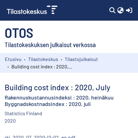
(c
OTOS
Tilastokeskuksen julkaisut verkossa
Etusivu
Tilastokeskus
Tilastojulkaisut
Kokoelmat
Building cost index : 2020, July
Selaa
Building cost index : 2020, July
Rakennuskustannusindeksi : 2020, heinäkuu
Byggnadskostnadsindex : 2020, juli
Statistics Finland
2020
rki_2020_07_2020-12-02_en.pdf