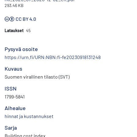
293.46 KB
CC BY 4.0
Lataukset
45
Pysyvä osoite
https://urn.fi/URN:NBN:fi-fe20230918131248
Kuvaus
Suomen virallinen tilasto (SVT)
ISSN
1799-5841
Aihealue
hinnat ja kustannukset
Sarja
Building cost index