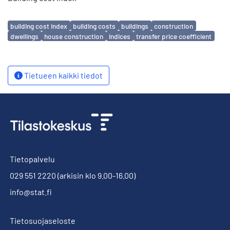
Avainsanat
building cost index
building costs
buildings
construction
dwellings
house construction
indices
transfer price coefficient
Tietueen kaikki tiedot
Tietopalvelu
029 551 2220
(arkisin klo 9.00-16.00)
info@stat.fi
Tietosuojaseloste