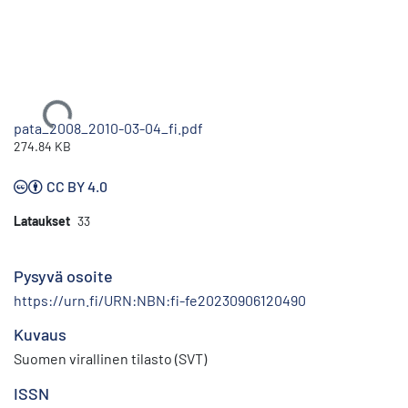
Ladataan...
pata_2008_2010-03-04_fi.pdf
274.84 KB
CC BY 4.0
Lataukset
33
Pysyvä osoite
https://urn.fi/URN:NBN:fi-fe20230906120490
Kuvaus
Suomen virallinen tilasto (SVT)
ISSN