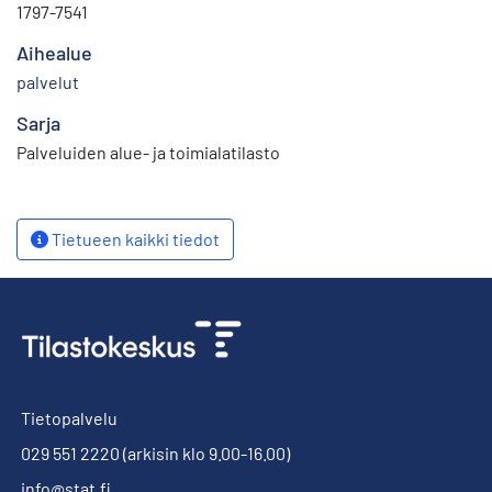
1797-7541
Aihealue
palvelut
Sarja
Palveluiden alue- ja toimialatilasto
Tietueen kaikki tiedot
Tietopalvelu
029 551 2220
(arkisin klo 9.00-16.00)
info@stat.fi