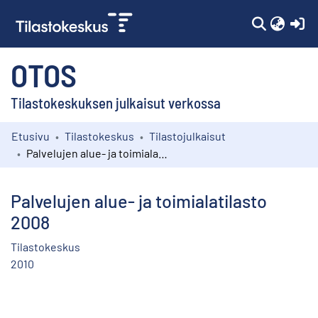
(c
OTOS
Tilastokeskuksen julkaisut verkossa
Etusivu
Tilastokeskus
Tilastojulkaisut
Kokoelmat
Palvelujen alue- ja toimialatilasto 2008
Selaa
Palvelujen alue- ja toimialatilasto
2008
Tilastokeskus
2010