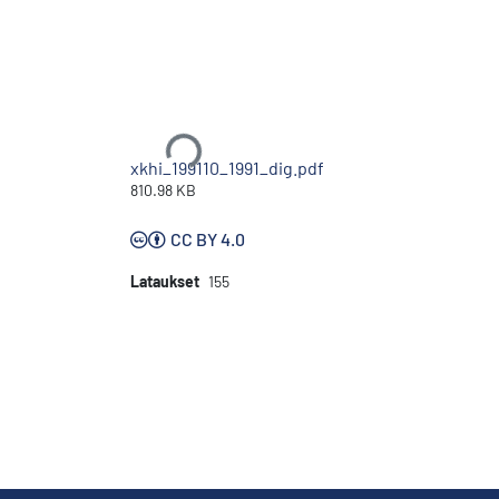
Ladataan...
xkhi_199110_1991_dig.pdf
810.98 KB
CC BY 4.0
Lataukset
155