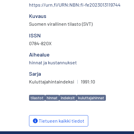
https://urn.fi/URN:NBN:fi-fe2023013119744
Kuvaus
Suomen virallinen tilasto (SVT)
ISSN
0784-820X
Aihealue
hinnat ja kustannukset
Sarja
Kuluttajahintaindeksi
|
1991:10
Avainsanat
tilastot
hinnat
indeksit
kuluttajahinnat
Tietueen kaikki tiedot