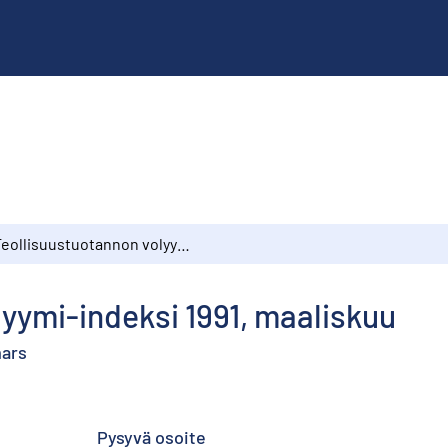
Teollisuustuotannon volyymi-indeksi 1991, maaliskuu
yymi-indeksi 1991, maaliskuu
mars
Pysyvä osoite