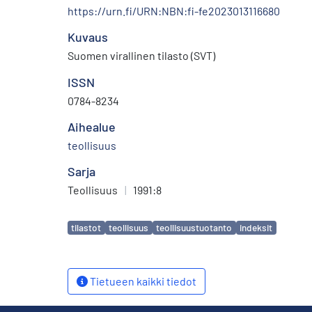
https://urn.fi/URN:NBN:fi-fe2023013116680
Kuvaus
Suomen virallinen tilasto (SVT)
ISSN
0784-8234
Aihealue
teollisuus
Sarja
Teollisuus
|
1991:8
Avainsanat
tilastot
teollisuus
teollisuustuotanto
indeksit
Tietueen kaikki tiedot