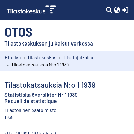
(c
OTOS
Tilastokeskuksen julkaisut verkossa
Etusivu
Tilastokeskus
Tilastojulkaisut
Kokoelmat
Tilastokatsauksia N:o 1 1939
Selaa
Tilastokatsauksia N:o 1 1939
Statistiska översikter Nr 1 1939
Recueil de statistique
Tilastollinen päätoimisto
1939
xtka_193901_1939_dig.pdf