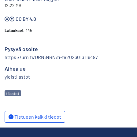
12.22 MB
CC BY 4.0
Lataukset
145
Pysyvä osoite
https://urn.fi/URN:NBN:fi-fe2023013116487
Aihealue
yleistilastot
Avainsanat
tilastot
Tietueen kaikki tiedot