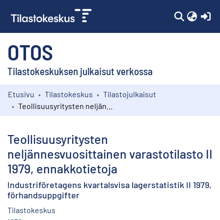
(c
OTOS
Tilastokeskuksen julkaisut verkossa
Etusivu
Tilastokeskus
Tilastojulkaisut
Kokoelmat
Teollisuusyritysten neljännesvuosittainen varastotilasto II 1979, ennakkotietoja
Selaa
Teollisuusyritysten
neljännesvuosittainen varastotilasto II
1979, ennakkotietoja
Industriföretagens kvartalsvisa lagerstatistik II 1979,
förhandsuppgifter
Tilastokeskus