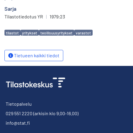
Sarja
Tilastotiedotus YR
|
1979:23
Avainsanat
tilastot
yritykset
teollisuusyritykset
varastot
Tietueen kaikki tiedot
Tietopalvelu
029 551 2220
(arkisin klo 9.00-16.00)
info@stat.fi