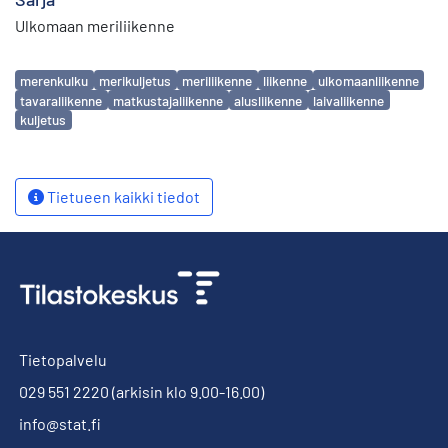
Ulkomaan meriliikenne
Avainsanat
merenkulku
merikuljetus
meriliikenne
liikenne
ulkomaanliikenne
tavaraliikenne
matkustajaliikenne
alusliikenne
laivaliikenne
kuljetus
Tietueen kaikki tiedot
Tietopalvelu
029 551 2220
(arkisin klo 9.00-16.00)
info@stat.fi