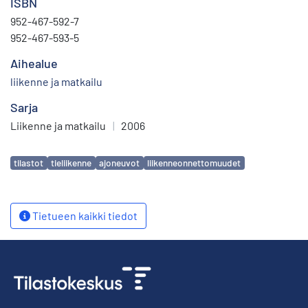
ISBN
952-467-592-7
952-467-593-5
Aihealue
liikenne ja matkailu
Sarja
Liikenne ja matkailu
|
2006
Avainsanat
tilastot
tieliikenne
ajoneuvot
liikenneonnettomuudet
Tietueen kaikki tiedot