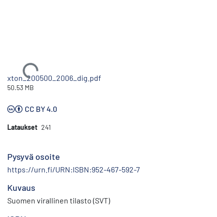
Ladataan...
xton_200500_2006_dig.pdf
50.53 MB
CC BY 4.0
Lataukset
241
Pysyvä osoite
https://urn.fi/URN:ISBN:952-467-592-7
Kuvaus
Suomen virallinen tilasto (SVT)