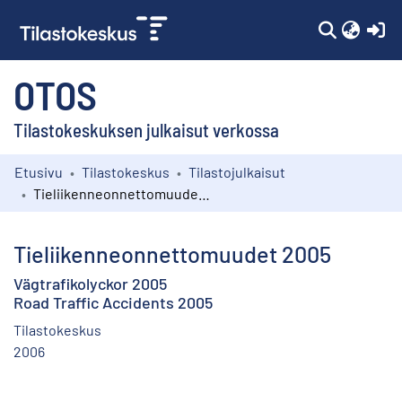
(c
OTOS
Tilastokeskuksen julkaisut verkossa
Etusivu
Tilastokeskus
Tilastojulkaisut
Kokoelmat
Tieliikenneonnettomuudet 2005
Selaa
Tieliikenneonnettomuudet 2005
Vägtrafikolyckor 2005
Road Traffic Accidents 2005
Tilastokeskus
2006