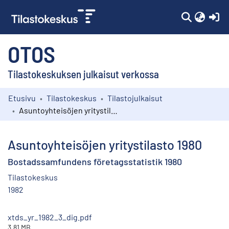
(c
OTOS
Tilastokeskuksen julkaisut verkossa
Etusivu
Tilastokeskus
Tilastojulkaisut
Kokoelmat
Asuntoyhteisöjen yritystilasto 1980
Selaa
Asuntoyhteisöjen yritystilasto 1980
Bostadssamfundens företagsstatistik 1980
Tilastokeskus
1982
xtds_yr_1982_3_dig.pdf
3.81 MB