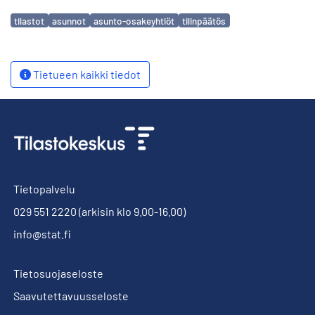
Avainsanat
tilastot
asunnot
asunto-osakeyhtiöt
tilinpäätös
Tietueen kaikki tiedot
Tietopalvelu
029 551 2220
(arkisin klo 9.00-16.00)
info@stat.fi
Tietosuojaseloste
Saavutettavuusseloste