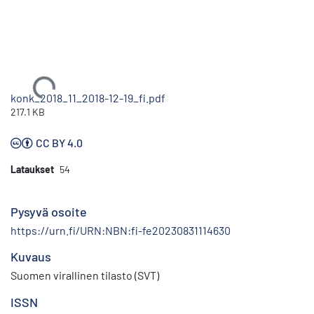
Ladataan...
konk_2018_11_2018-12-19_fi.pdf
217.1 KB
CC BY 4.0
Lataukset
54
Pysyvä osoite
https://urn.fi/URN:NBN:fi-fe20230831114630
Kuvaus
Suomen virallinen tilasto (SVT)
ISSN