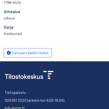
1798-4424
Aihealue
oikeus
Sarja
Konkurssit
Tietueen kaikki tiedot
Tietopalvelu
029 551 2220
(arkisin klo 9.00-16.00)
info@stat.fi