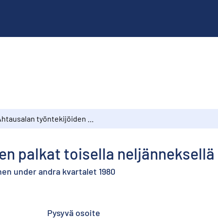
Ahtausalan työntekijöiden palkat toisella neljänneksellä 1980
n palkat toisella neljänneksellä
hen under andra kvartalet 1980
Pysyvä osoite