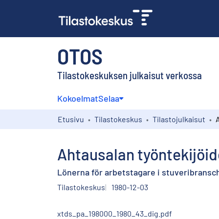
OTOS
Tilastokeskuksen julkaisut verkossa
Kokoelmat
Selaa
Etusivu
Tilastokeskus
Tilastojulkaisut
Ahtausalan työntekijöide
Lönerna för arbetstagare i stuveribransc
Tilastokeskus
1980-12-03
xtds_pa_198000_1980_43_dig.pdf