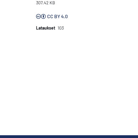
307.42 KB
CC BY 4.0
Lataukset
103