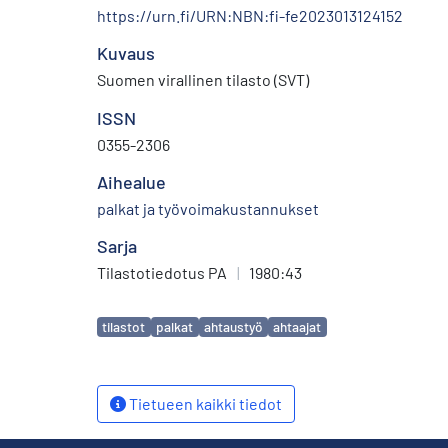
https://urn.fi/URN:NBN:fi-fe2023013124152
Kuvaus
Suomen virallinen tilasto (SVT)
ISSN
0355-2306
Aihealue
palkat ja työvoimakustannukset
Sarja
Tilastotiedotus PA
|
1980:43
Avainsanat
tilastot
palkat
ahtaustyö
ahtaajat
Tietueen kaikki tiedot