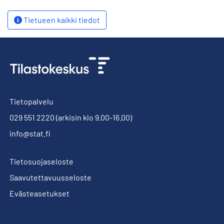
Tietueen kaikki tiedot
Tietopalvelu
029 551 2220
(arkisin klo 9.00-16.00)
info@stat.fi
Tietosuojaseloste
Saavutettavuusseloste
Evästeasetukset