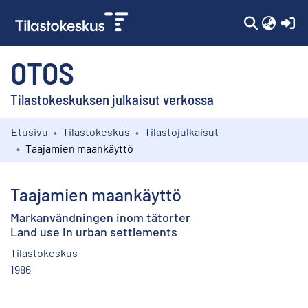
(c
OTOS
Tilastokeskuksen julkaisut verkossa
Etusivu
Tilastokeskus
Tilastojulkaisut
Kokoelmat
Taajamien maankäyttö
Selaa
Taajamien maankäyttö
Markanvändningen inom tätorter
Land use in urban settlements
Tilastokeskus
1986