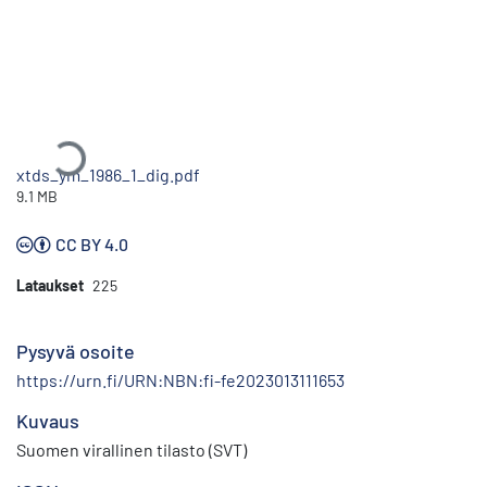
Ladataan...
xtds_ym_1986_1_dig.pdf
9.1 MB
CC BY 4.0
Lataukset
225
Pysyvä osoite
https://urn.fi/URN:NBN:fi-fe2023013111653
Kuvaus
Suomen virallinen tilasto (SVT)