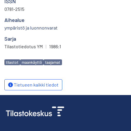
ISSN
0781-2515
Aihealue
ympäristö ja luonnonvarat
Sarja
Tilastotiedotus YM
|
1986:1
Avainsanat
tilastot
maankäyttö
taajamat
Tietueen kaikki tiedot