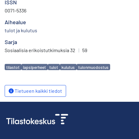
ISSN
0071-5336
Aihealue
tulot ja kulutus
Sarja
Sosiaalisia erikoistutkimuksia 32
|
59
Avainsanat
tilastot
lapsiperheet
tulot
kulutus
tulonmuodostus
Tietueen kaikki tiedot