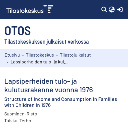
(c
OTOS
Tilastokeskuksen julkaisut verkossa
Etusivu
Tilastokeskus
Tilastojulkaisut
Kokoelmat
Lapsiperheiden tulo- ja kulutusrakenne vuonna 1976
Selaa
Lapsiperheiden tulo- ja
kulutusrakenne vuonna 1976
Structure of Income and Consumption in Families
with Children in 1976
Suominen, Risto
Tuisku, Terho