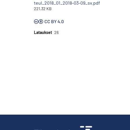
teul_2018_01_2018-03-09_sv.pdf
221.32 KB
CC BY 4.0
Lataukset
26