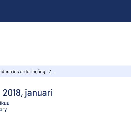
Industrins orderingång : 2018, januari
 2018, januari
mikuu
ary