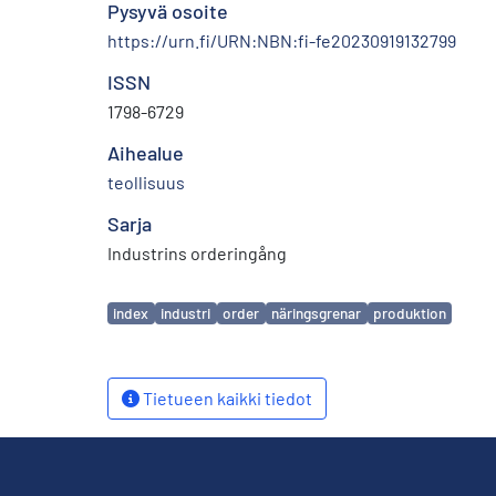
Pysyvä osoite
https://urn.fi/URN:NBN:fi-fe20230919132799
ISSN
1798-6729
Aihealue
teollisuus
Sarja
Industrins orderingång
Avainsanat
index
industri
order
näringsgrenar
produktion
Tietueen kaikki tiedot