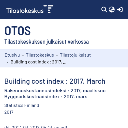
(c
OTOS
Tilastokeskuksen julkaisut verkossa
Etusivu
Tilastokeskus
Tilastojulkaisut
Kokoelmat
Building cost index : 2017, March
Selaa
Building cost index : 2017, March
Rakennuskustannusindeksi : 2017, maaliskuu
Byggnadskostnadsindex : 2017, mars
Statistics Finland
2017
rki_2017_03_2017-04-13_en.pdf