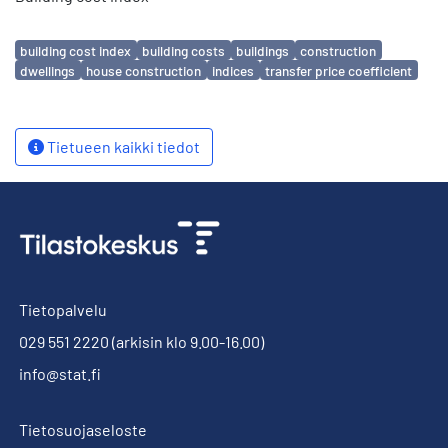
Avainsanat
building cost index
building costs
buildings
construction
dwellings
house construction
indices
transfer price coefficient
Tietueen kaikki tiedot
Tietopalvelu
029 551 2220
(arkisin klo 9.00-16.00)
info@stat.fi
Tietosuojaseloste