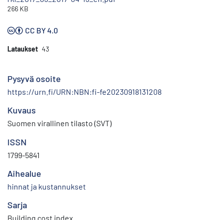
266 KB
CC BY 4.0
Lataukset
43
Pysyvä osoite
https://urn.fi/URN:NBN:fi-fe20230918131208
Kuvaus
Suomen virallinen tilasto (SVT)
ISSN
1799-5841
Aihealue
hinnat ja kustannukset
Sarja
Building cost index