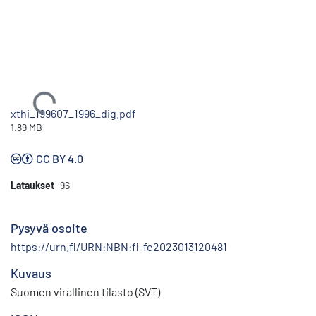
Ladataan...
xthi_199607_1996_dig.pdf
1.89 MB
CC BY 4.0
Lataukset
96
Pysyvä osoite
https://urn.fi/URN:NBN:fi-fe2023013120481
Kuvaus
Suomen virallinen tilasto (SVT)