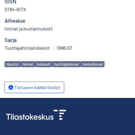
ISSN
0784-817X
Aihealue
hinnat ja kustannukset
Sarja
Tuottajahintaindeksit
|
1996:07
Avainsanat
tilastot
hinnat
indeksit
tuottajahinnat
tukkuhinnat
Tietueen kaikki tiedot