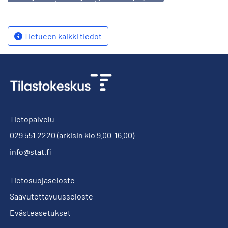
Tietueen kaikki tiedot
Tietopalvelu
029 551 2220
(arkisin klo 9.00-16.00)
info@stat.fi
Tietosuojaseloste
Saavutettavuusseloste
Evästeasetukset