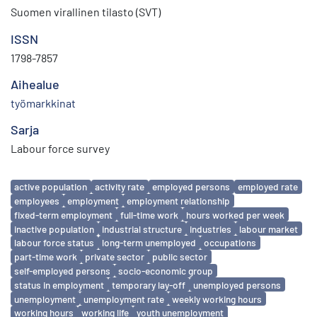
Suomen virallinen tilasto (SVT)
ISSN
1798-7857
Aihealue
työmarkkinat
Sarja
Labour force survey
Avainsanat
active population
activity rate
employed persons
employed rate
employees
employment
employment relationship
fixed-term employment
full-time work
hours worked per week
inactive population
industrial structure
industries
labour market
labour force status
long-term unemployed
occupations
part-time work
private sector
public sector
self-employed persons
socio-economic group
status in employment
temporary lay-off
unemployed persons
unemployment
unemployment rate
weekly working hours
working hours
working life
youth unemployment