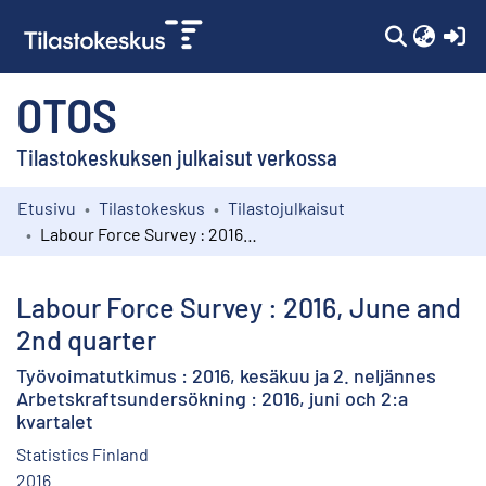
(c
OTOS
Tilastokeskuksen julkaisut verkossa
Etusivu
Tilastokeskus
Tilastojulkaisut
Kokoelmat
Labour Force Survey : 2016, June and 2nd quarter
Selaa
Labour Force Survey : 2016, June and
2nd quarter
Työvoimatutkimus : 2016, kesäkuu ja 2. neljännes
Arbetskraftsundersökning : 2016, juni och 2:a
kvartalet
Statistics Finland
2016