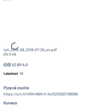
Ladataan...
tyti_2016_06_2016-07-26_en.pdf
615.11 KB
CC BY 4.0
Lataukset
68
Pysyvä osoite
https://urn.fi/URN:NBN:fi-fe20230921136068
Kuvaus