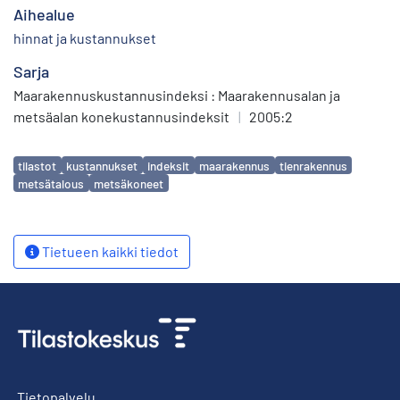
Aihealue
hinnat ja kustannukset
Sarja
Maarakennuskustannusindeksi : Maarakennusalan ja
metsäalan konekustannusindeksit
|
2005:2
Avainsanat
tilastot
kustannukset
indeksit
maarakennus
tienrakennus
metsätalous
metsäkoneet
Tietueen kaikki tiedot
Tietopalvelu