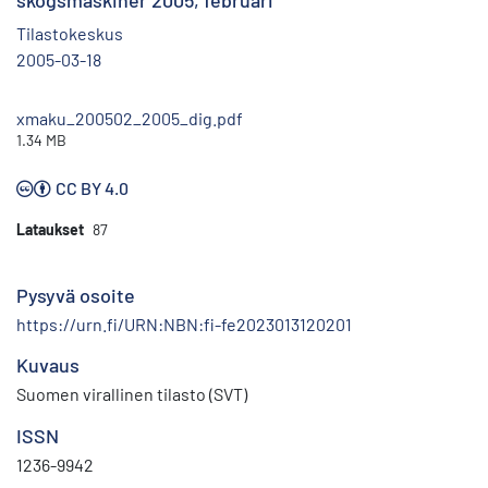
skogsmaskiner 2005, februari
Tilastokeskus
2005-03-18
xmaku_200502_2005_dig.pdf
1.34 MB
CC BY 4.0
Lataukset
87
Pysyvä osoite
https://urn.fi/URN:NBN:fi-fe2023013120201
Kuvaus
Suomen virallinen tilasto (SVT)
ISSN
1236-9942