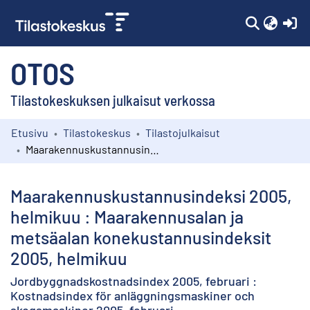
(c
OTOS
Tilastokeskuksen julkaisut verkossa
Etusivu
Tilastokeskus
Tilastojulkaisut
Kokoelmat
Maarakennuskustannusindeksi 2005, helmikuu : Maarakennusalan ja metsäalan konekustannusindeksit 2005, helmikuu
Selaa
Maarakennuskustannusindeksi 2005,
helmikuu : Maarakennusalan ja
metsäalan konekustannusindeksit
2005, helmikuu
Jordbyggnadskostnadsindex 2005, februari :
Kostnadsindex för anläggningsmaskiner och