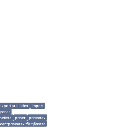
exportprisindex
import
grenar
pellets
priser
prisindex
entprisindex för tjänster