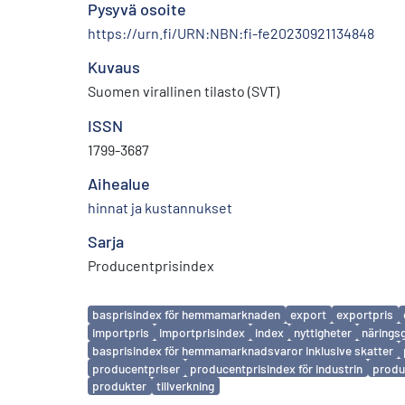
Pysyvä osoite
https://urn.fi/URN:NBN:fi-fe20230921134848
Kuvaus
Suomen virallinen tilasto (SVT)
ISSN
1799-3687
Aihealue
hinnat ja kustannukset
Sarja
Producentprisindex
Avainsanat
basprisindex för hemmamarknaden
export
exportpris
importpris
importprisindex
index
nyttigheter
närings
basprisindex för hemmamarknadsvaror inklusive skatter
producentpriser
producentprisindex för industrin
produc
produkter
tillverkning