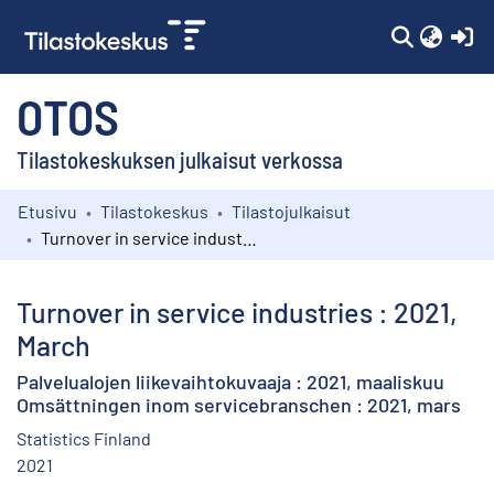
(c
OTOS
Tilastokeskuksen julkaisut verkossa
Etusivu
Tilastokeskus
Tilastojulkaisut
Kokoelmat
Turnover in service industries : 2021, March
Selaa
Turnover in service industries : 2021,
March
Palvelualojen liikevaihtokuvaaja : 2021, maaliskuu
Omsättningen inom servicebranschen : 2021, mars
Statistics Finland
2021