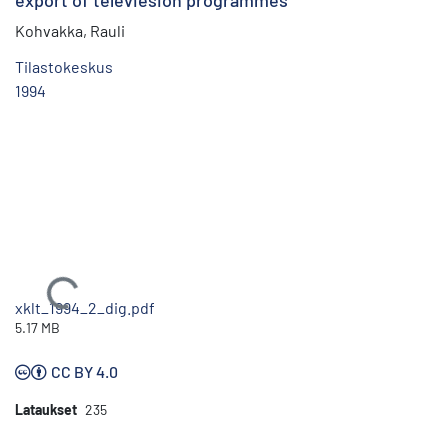
export of televiesion programmes
Kohvakka, Rauli
Tilastokeskus
1994
Ladataan...
xklt_1994_2_dig.pdf
5.17 MB
CC BY 4.0
Lataukset
235