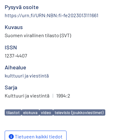
Pysyvä osoite
https://urn.fi/URN:NBN:fi-fe2023013111661
Kuvaus
Suomen virallinen tilasto (SVT)
ISSN
1237-4407
Aihealue
kulttuuri ja viestintä
Sarja
Kulttuuri ja viestintä
|
1994:2
Avainsanat
tilastot
elokuva
video
televisio (joukkoviestimet)
Tietueen kaikki tiedot