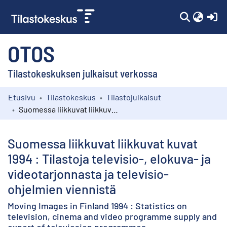
(c
OTOS
Tilastokeskuksen julkaisut verkossa
Etusivu
Tilastokeskus
Tilastojulkaisut
Kokoelmat
Suomessa liikkuvat liikkuvat kuvat 1994 : Tilastoja televisio-, elokuva- ja videotarjonnasta ja televisio-ohjelmien viennistä
Selaa
Suomessa liikkuvat liikkuvat kuvat
1994 : Tilastoja televisio-, elokuva- ja
videotarjonnasta ja televisio-
ohjelmien viennistä
Moving Images in Finland 1994 : Statistics on
television, cinema and video programme supply and