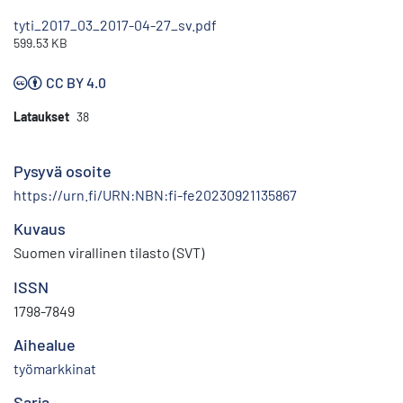
tyti_2017_03_2017-04-27_sv.pdf
599.53 KB
CC BY 4.0
Lataukset
38
Pysyvä osoite
https://urn.fi/URN:NBN:fi-fe20230921135867
Kuvaus
Suomen virallinen tilasto (SVT)
ISSN
1798-7849
Aihealue
työmarkkinat
Sarja