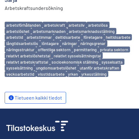
Arbetskraftsundersökning
Avainsanat
arbetsförhållanden
arbetskraft
arbetsliv
arbetslösa
arbetslöshet
arbetsmarknaden
arbetsmarknadsställning
arbetstid
arbetstimmar
deltidsarbete
företagare
heltidsarbete
långtidsarbetslös
löntagare
näringar
näringsgrenar
näringsstruktur
offentliga sektorn
permittering
privata sektorn
relativt arbetslöshetstal
relativt sysselsättningstal
relativt arbetskraftstal
socioekonomisk ställning
sysselsatta
sysselsättning
ungdomsarbetslöshet
utanför arbetskraften
veckoarbetstid
visstidsarbete
yrken
yrkesställning
Tietueen kaikki tiedot