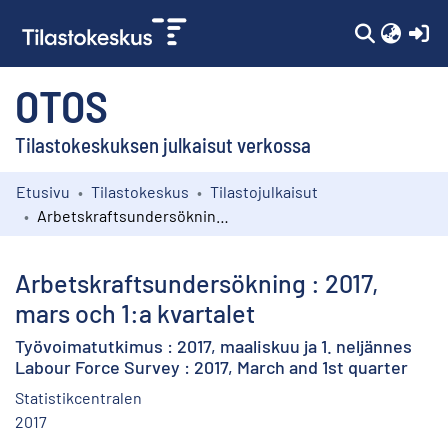
(c
OTOS
Tilastokeskuksen julkaisut verkossa
Etusivu
Tilastokeskus
Tilastojulkaisut
Kokoelmat
Arbetskraftsundersökning : 2017, mars och 1:a kvartalet
Selaa
Arbetskraftsundersökning : 2017,
mars och 1:a kvartalet
Työvoimatutkimus : 2017, maaliskuu ja 1. neljännes
Labour Force Survey : 2017, March and 1st quarter
Statistikcentralen
2017