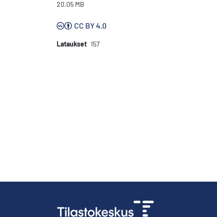
20.05 MB
CC BY 4.0
Lataukset
157