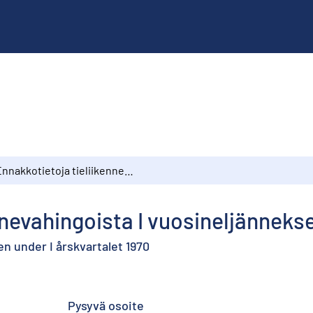
Ennakkotietoja tieliikennevahingoista I vuosineljänneksellä 1970
nnevahingoista I vuosineljännekse
n under I årskvartalet 1970
Pysyvä osoite