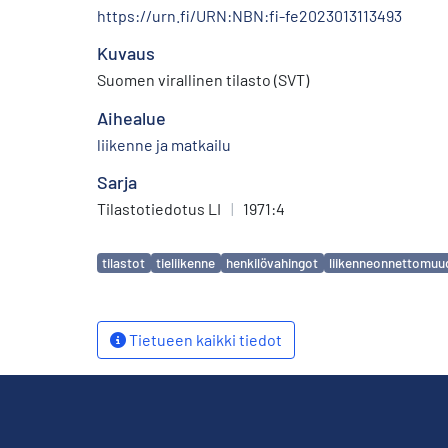
https://urn.fi/URN:NBN:fi-fe2023013113493
Kuvaus
Suomen virallinen tilasto (SVT)
Aihealue
liikenne ja matkailu
Sarja
Tilastotiedotus LI
|
1971:4
Avainsanat
tilastot
tieliikenne
henkilövahingot
liikenneonnettomuu
Tietueen kaikki tiedot