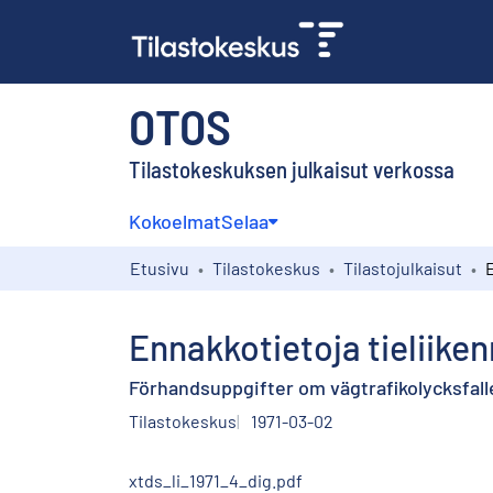
OTOS
Tilastokeskuksen julkaisut verkossa
Kokoelmat
Selaa
Etusivu
Tilastokeskus
Tilastojulkaisut
Ennakkotietoja tieliike
Förhandsuppgifter om vägtrafikolycksfalle
Tilastokeskus
1971-03-02
xtds_li_1971_4_dig.pdf