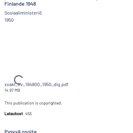
Finlande 1948
Sosiaaliministeriö
1950
Ladataan...
xvakt_kv_194800_1950_dig.pdf
14.97 MB
This publication is copyrighted.
Lataukset
455
Pysyvä osoite