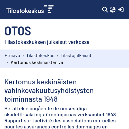
(c
OTOS
Tilastokeskuksen julkaisut verkossa
Etusivu
Tilastokeskus
Tilastojulkaisut
Kokoelmat
Kertomus keskinäisten vahinkovakuutusyhdistysten toiminnasta 1948
Selaa
Kertomus keskinäisten
vahinkovakuutusyhdistysten
toiminnasta 1948
Berättelse angående de ömsesidiga
skadeförsäkringsföreningarnas verksamhet 1948
Rapport sur l'activité des associations mutuelles
pour les assurances contre les dommages en