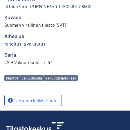
https://urn.fi/URN:NBN:fi-fe202301318500
Kuvaus
Suomen virallinen tilasto (SVT)
Aihealue
rahoitus ja vakuutus
Sarja
22 B Vakuutusolot
|
44
Avainsanat
tilastot
vakuutusala
vakuutuslaitokset
Tietueen kaikki tiedot