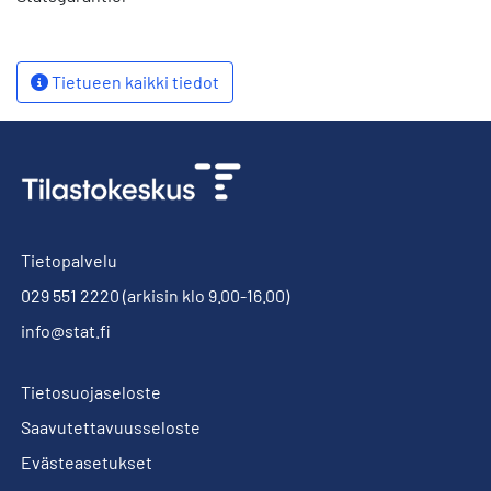
Tietueen kaikki tiedot
Tietopalvelu
029 551 2220
(arkisin klo 9.00-16.00)
info@stat.fi
Tietosuojaseloste
Saavutettavuusseloste
Evästeasetukset