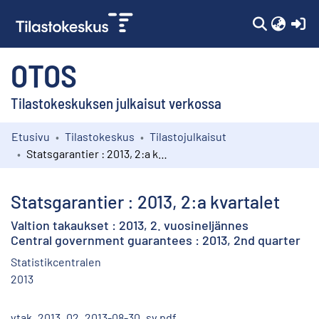
(c
OTOS
Tilastokeskuksen julkaisut verkossa
Etusivu
Tilastokeskus
Tilastojulkaisut
Kokoelmat
Statsgarantier : 2013, 2:a kvartalet
Selaa
Statsgarantier : 2013, 2:a kvartalet
Valtion takaukset : 2013, 2. vuosineljännes
Central government guarantees : 2013, 2nd quarter
Statistikcentralen
2013
vtak_2013_02_2013-08-30_sv.pdf