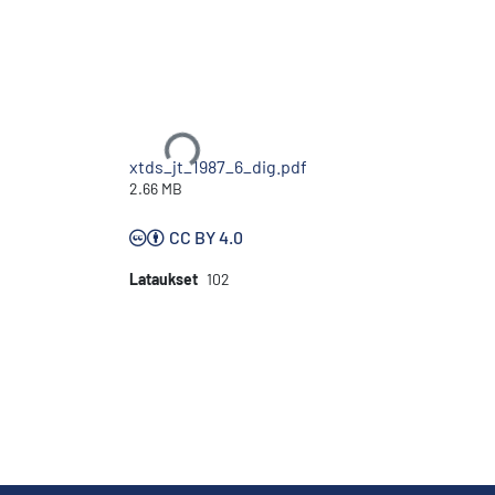
Ladataan...
xtds_jt_1987_6_dig.pdf
2.66 MB
CC BY 4.0
Lataukset
102