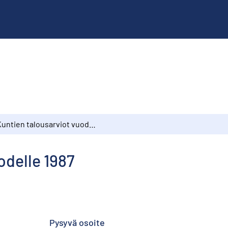
Kuntien talousarviot vuodelle 1987
odelle 1987
Pysyvä osoite