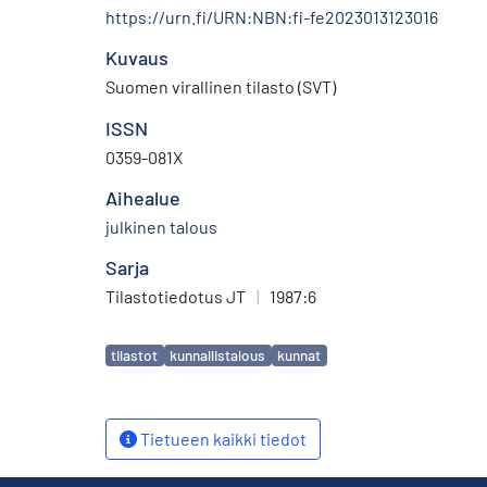
https://urn.fi/URN:NBN:fi-fe2023013123016
Kuvaus
Suomen virallinen tilasto (SVT)
ISSN
0359-081X
Aihealue
julkinen talous
Sarja
Tilastotiedotus JT
|
1987:6
Avainsanat
tilastot
kunnallistalous
kunnat
Tietueen kaikki tiedot