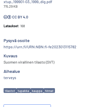
xtup_199901-03_1999_dig.pdf
715.29 KB
CC BY 4.0
Lataukset
168
Pysyvä osoite
https://urn.fi/URN:NBN:fi-fe2023013115782
Kuvaus
Suomen virallinen tilasto (SVT)
Aihealue
terveys
Avainsanat
tilastot
tupakka
kauppa
hinnat