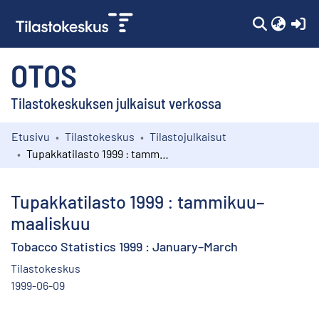
(c
OTOS
Tilastokeskuksen julkaisut verkossa
Etusivu
Tilastokeskus
Tilastojulkaisut
Kokoelmat
Tupakkatilasto 1999 : tammikuu–maaliskuu
Selaa
Tupakkatilasto 1999 : tammikuu–
maaliskuu
Tobacco Statistics 1999 : January–March
Tilastokeskus
1999-06-09