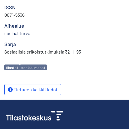
ISSN
0071-5336
Aihealue
sosiaaliturva
Sarja
Sosiaalisia erikoistutkimuksia 32
|
95
Avainsanat
tilastot
sosiaalimenot
Tietueen kaikki tiedot