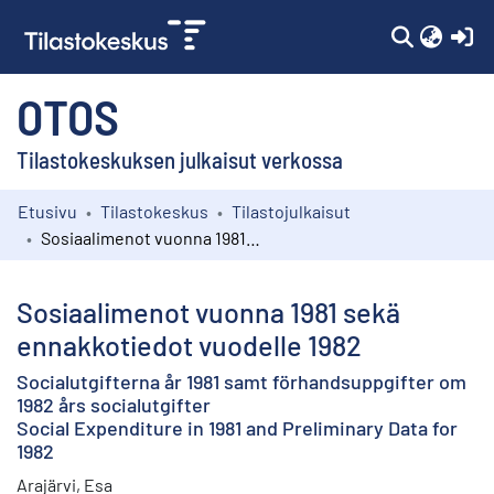
(c
OTOS
Tilastokeskuksen julkaisut verkossa
Etusivu
Tilastokeskus
Tilastojulkaisut
Kokoelmat
Sosiaalimenot vuonna 1981 sekä ennakkotiedot vuodelle 1982
Selaa
Sosiaalimenot vuonna 1981 sekä
ennakkotiedot vuodelle 1982
Socialutgifterna år 1981 samt förhandsuppgifter om
1982 års socialutgifter
Social Expenditure in 1981 and Preliminary Data for
1982
Arajärvi, Esa