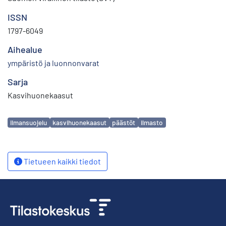
ISSN
1797-6049
Aihealue
ympäristö ja luonnonvarat
Sarja
Kasvihuonekaasut
Avainsanat
ilmansuojelu
kasvihuonekaasut
päästöt
ilmasto
Tietueen kaikki tiedot