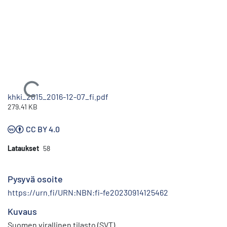
Ladataan...
khki_2015_2016-12-07_fi.pdf
279.41 KB
CC BY 4.0
Lataukset
58
Pysyvä osoite
https://urn.fi/URN:NBN:fi-fe20230914125462
Kuvaus
Suomen virallinen tilasto (SVT)