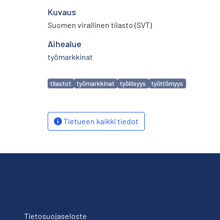
Kuvaus
Suomen virallinen tilasto (SVT)
Aihealue
työmarkkinat
Avainsanat
tilastot
työmarkkinat
työllisyys
työttömyys
Tietueen kaikki tiedot
Tietosuojaseloste