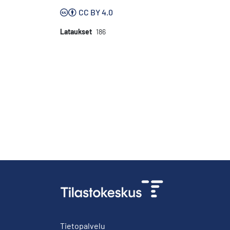
CC BY 4.0
Lataukset
186
Tietopalvelu