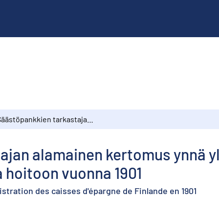
Säästöpankkien tarkastajan alamainen kertomus ynnä yleiskatsaus säästöpankkien tilaan ja hoitoon vuonna 1901
ajan alamainen kertomus ynnä y
a hoitoon vuonna 1901
nistration des caisses d'épargne de Finlande en 1901