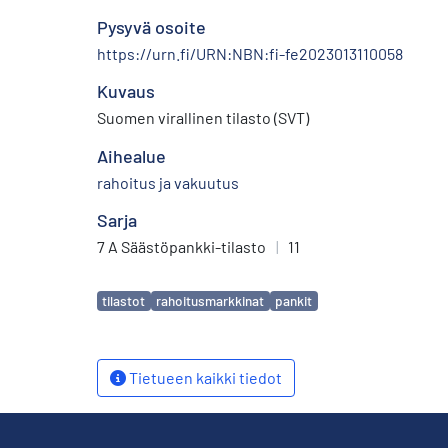
Pysyvä osoite
https://urn.fi/URN:NBN:fi-fe2023013110058
Kuvaus
Suomen virallinen tilasto (SVT)
Aihealue
rahoitus ja vakuutus
Sarja
7 A Säästöpankki-tilasto
|
11
Avainsanat
tilastot
rahoitusmarkkinat
pankit
Tietueen kaikki tiedot