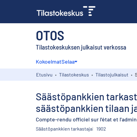
OTOS
Tilastokeskuksen julkaisut verkossa
Kokoelmat
Selaa
Etusivu
Tilastokeskus
Tilastojulkaisut
Säästöpankkien tarkast
säästöpankkien tilaan j
Compte-rendu officiel sur l'état et l'admi
Säästöpankkien tarkastaja
1902