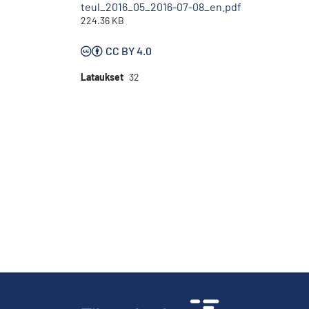
teul_2016_05_2016-07-08_en.pdf
224.36 KB
CC BY 4.0
Lataukset
32