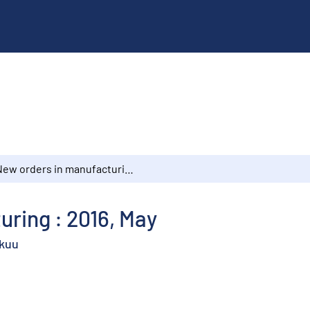
New orders in manufacturing : 2016, May
ring : 2016, May
okuu