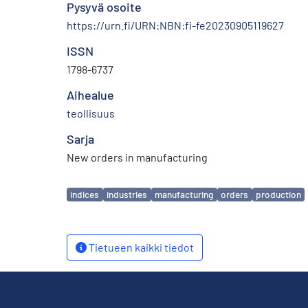
Pysyvä osoite
https://urn.fi/URN:NBN:fi-fe20230905119627
ISSN
1798-6737
Aihealue
teollisuus
Sarja
New orders in manufacturing
Avainsanat
indices
industries
manufacturing
orders
production
Tietueen kaikki tiedot